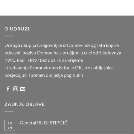
O UDRUZI
Udruga okuplja Dragovoljce iz Domovinskog rata koji se
odazvali pozivu Domovine s oružjom u ruci od 5.kolovoza
1990. kao i HRVI bez obzira na vrijeme
stradavanja.Promoviramo istinu o DR, kroz obljetnice
posjećujući spomen obilježja poginulih
ZADNJE OBJAVE
General RUDI STIPČIĆ
15
svi
Nema
komentara