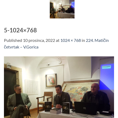
Skip
to
content
5-1024×768
Published
10 prosinca, 2022
at
1024 × 768
in
224. Matičin
četvrtak – V.Gorica