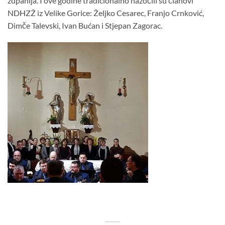
županija. I ove godine tradicionalno nazočili su članovi
NDHZŽ iz Velike Gorice: Željko Cesarec, Franjo Crnković,
Dimče Talevski, Ivan Bućan i Stjepan Zagorac.