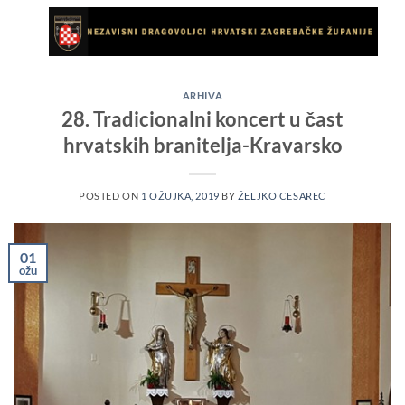
Skip
to
content
ARHIVA
28. Tradicionalni koncert u čast
hrvatskih branitelja-Kravarsko
POSTED ON
1 OŽUJKA, 2019
BY
ŽELJKO CESAREC
01
ožu