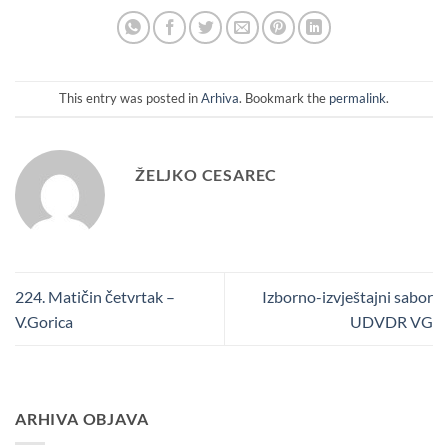
This entry was posted in
Arhiva
. Bookmark the
permalink
.
ŽELJKO CESAREC
224. Matičin četvrtak –
Izborno-izvještajni sabor
V.Gorica
UDVDR VG
ARHIVA OBJAVA