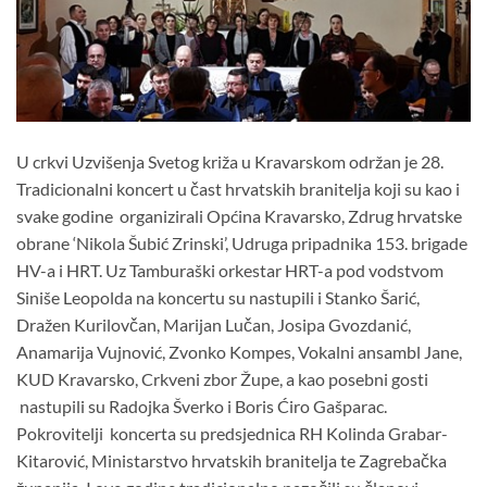
U crkvi Uzvišenja Svetog križa u Kravarskom održan je 28.
Tradicionalni koncert u čast hrvatskih branitelja koji su kao i
svake godine organizirali Općina Kravarsko, Zdrug hrvatske
obrane ‘Nikola Šubić Zrinski’, Udruga pripadnika 153. brigade
HV-a i HRT. Uz Tamburaški orkestar HRT-a pod vodstvom
Siniše Leopolda na koncertu su nastupili i Stanko Šarić,
Dražen Kurilovčan, Marijan Lučan, Josipa Gvozdanić,
Anamarija Vujnović, Zvonko Kompes, Vokalni ansambl Jane,
KUD Kravarsko, Crkveni zbor Župe, a kao posebni gosti
nastupili su Radojka Šverko i Boris Ćiro Gašparac.
Pokrovitelji koncerta su predsjednica RH Kolinda Grabar-
Kitarović, Ministarstvo hrvatskih branitelja te Zagrebačka