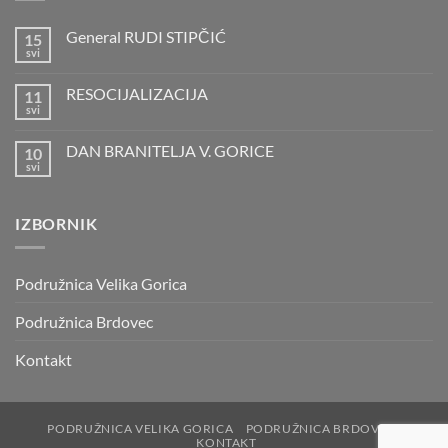
General RUDI STIPČIĆ
15
svi
Nema
komentara
na
RESOCIJALIZACIJA
11
General
RUDI
svi
Nema
STIPČIĆ
komentara
na
DAN BRANITELJA V. GORICE
10
RESOCIJALIZACIJA
svi
Nema
komentara
na
DAN
IZBORNIK
BRANITELJA
V.
GORICE
Podružnica Velika Gorica
Podružnica Brdovec
Kontakt
PODRUŽNICA VELIKA GORICA
PODRUŽNICA BRDOVEC
KONTAKT