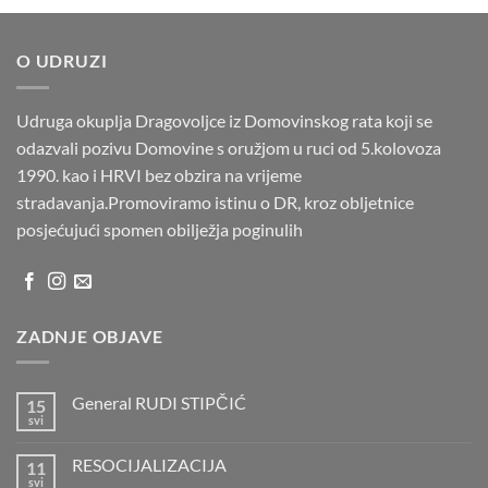
O UDRUZI
Udruga okuplja Dragovoljce iz Domovinskog rata koji se
odazvali pozivu Domovine s oružjom u ruci od 5.kolovoza
1990. kao i HRVI bez obzira na vrijeme
stradavanja.Promoviramo istinu o DR, kroz obljetnice
posjećujući spomen obilježja poginulih
ZADNJE OBJAVE
General RUDI STIPČIĆ
15
svi
Nema
komentara
na
RESOCIJALIZACIJA
11
General
RUDI
svi
Nema