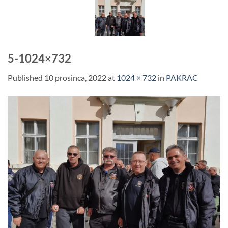
Skip
to
content
5-1024×732
Published
10 prosinca, 2022
at
1024 × 732
in
PAKRAC