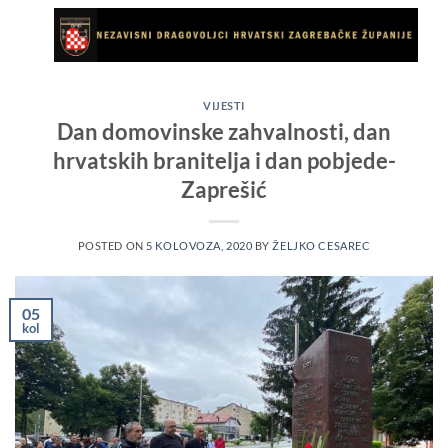
Skip
to
content
VIJESTI
Dan domovinske zahvalnosti, dan
hrvatskih branitelja i dan pobjede-
Zaprešić
POSTED ON
5 KOLOVOZA, 2020
BY
ŽELJKO CESAREC
05
kol