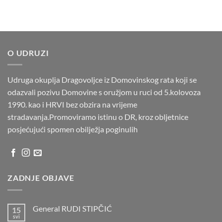
O UDRUZI
Udruga okuplja Dragovoljce iz Domovinskog rata koji se
odazvali pozivu Domovine s oružjom u ruci od 5.kolovoza
1990. kao i HRVI bez obzira na vrijeme
stradavanja.Promoviramo istinu o DR, kroz obljetnice
posjećujući spomen obilježja poginulih
ZADNJE OBJAVE
General RUDI STIPČIĆ
15
svi
Nema