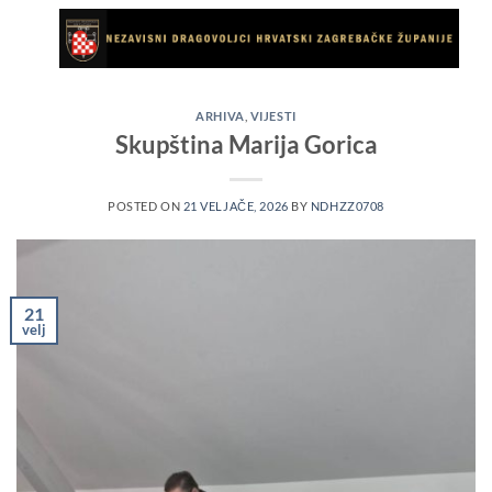
Skip
to
content
ARHIVA
,
VIJESTI
Skupština Marija Gorica
POSTED ON
21 VELJAČE, 2026
BY
NDHZZ0708
21
velj