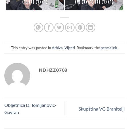
(1) (1) (1) (1)
(1) (1) (1) (1) (1) (1)
This entry was posted in
Arhiva
,
Vijesti
. Bookmark the
permalink
.
NDHZZ0708
Obljetnica D. Tomljanović-
Skupština VG Branitelji
Gavran