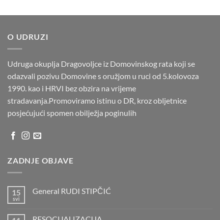
O UDRUZI
Udruga okuplja Dragovoljce iz Domovinskog rata koji se
odazvali pozivu Domovine s oružjom u ruci od 5.kolovoza
1990. kao i HRVI bez obzira na vrijeme
stradavanja.Promoviramo istinu o DR, kroz obljetnice
posjećujući spomen obilježja poginulih
ZADNJE OBJAVE
General RUDI STIPČIĆ
15
svi
Nema
komentara
na
RESOCIJALIZACIJA
General