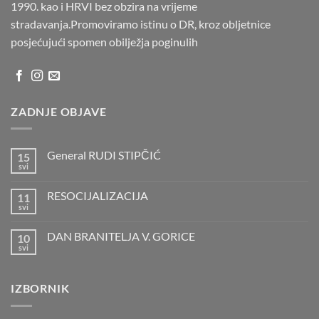
1990. kao i HRVI bez obzira na vrijeme
stradavanja.Promoviramo istinu o DR, kroz obljetnice
posjećujući spomen obilježja poginulih
ZADNJE OBJAVE
General RUDI STIPČIĆ
15
svi
Nema
komentara
na
RESOCIJALIZACIJA
11
General
RUDI
svi
Nema
STIPČIĆ
komentara
na
DAN BRANITELJA V. GORICE
10
RESOCIJALIZACIJA
svi
Nema
komentara
na
DAN
IZBORNIK
BRANITELJA
V.
GORICE