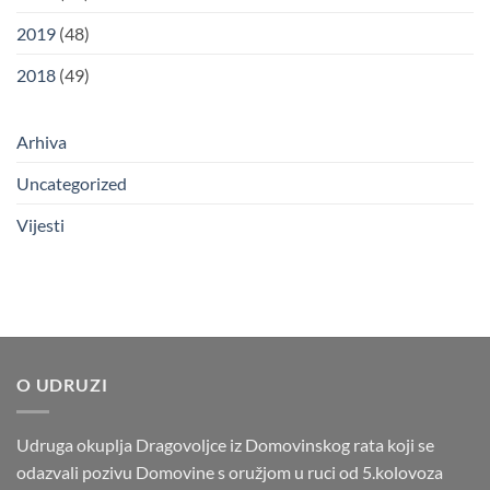
2019
(48)
2018
(49)
Arhiva
Uncategorized
Vijesti
O UDRUZI
Udruga okuplja Dragovoljce iz Domovinskog rata koji se
odazvali pozivu Domovine s oružjom u ruci od 5.kolovoza