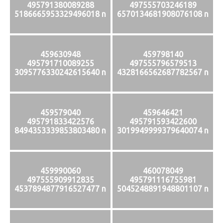
495791380089288
497555703246189
5186665953329496018 n
6570134681908076108 n
459630948
459798140
495791710089255
497555796579513
3095776330242615640 n
4328166562687782567 n
459579040
459646421
495791833422576
495791593422600
8494353339853803480 n
3019949999379640074 n
459990060
460078049
497555909912835
495791116755981
4537894877916527477 n
5045248891948801107 n