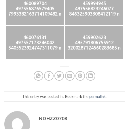
460089704
459994945
497556876579405
497556823246077
7993382163714109482 n
846325903308412119 n
460076131
459902623
497557173246042
495791806755912
5405523924747311079 n
3200287124560283685 n
This entry was posted in . Bookmark the
permalink
.
NDHZZ0708