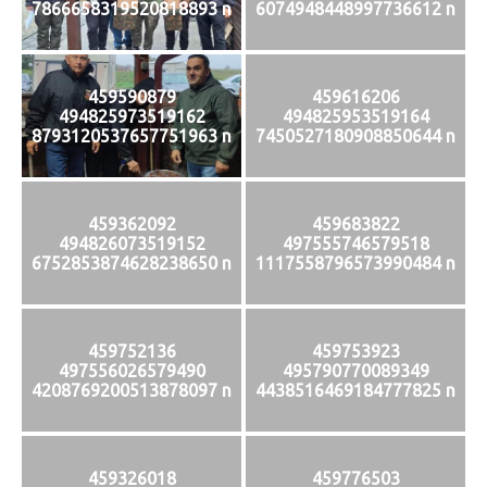
7866658319520818893 n
6074948448997736612 n
459590879
459616206
494825973519162
494825953519164
8793120537657751963 n
7450527180908850644 n
459362092
459683822
494826073519152
497555746579518
6752853874628238650 n
1117558796573990484 n
459752136
459753923
497556026579490
495790770089349
4208769200513878097 n
4438516469184777825 n
459326018
459776503