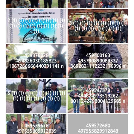
2 (1) (1) (1) (1) (1) (1) (1) (1)
3 (1) (1) (1) (1) (1) (1) (1) (1)
(1) (1) (1) (1) (1) (1) (1) (1)
(1) (1) (1) (1) (1) (1) (1)
(1)
459370028
459400163
494826030185823
495790890089337
1067266666440291141 n
3692821112232176996 n
459547378
5 (1) (1) (1) (1) (1) (1) (1) (1)
494824973519262
(1) (1) (1) (1) (1) (1) (1)
8011242798004129585 n
459559676
459572680
497555869912839
497555829912843