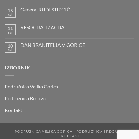
General RUDI STIPČIĆ
15
svi
Nema
komentara
na
RESOCIJALIZACIJA
11
General
RUDI
svi
Nema
STIPČIĆ
komentara
na
DAN BRANITELJA V. GORICE
10
RESOCIJALIZACIJA
svi
Nema
komentara
na
DAN
IZBORNIK
BRANITELJA
V.
GORICE
Podružnica Velika Gorica
Podružnica Brdovec
Kontakt
PODRUŽNICA VELIKA GORICA
PODRUŽNICA BRDOVEC
KONTAKT