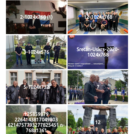
2-1024x768 (1)
12-1024x768
Sretan-Uskrs-2020-
3-1024x576
1024x768
5-1024x732
7
125859879
2264143817049803
12
6214757793277825451 n-
768x1361