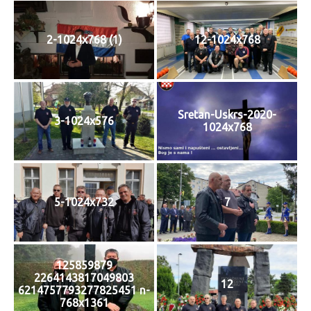
2-1024x768 (1)
12-1024x768
Sretan-Uskrs-2020-
3-1024x576
1024x768
5-1024x732
7
125859879
2264143817049803
12
6214757793277825451 n-
768x1361