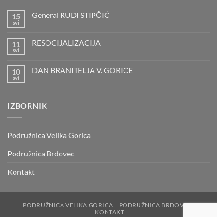
General RUDI STIPČIĆ
15
svi
Nema
komentara
na
RESOCIJALIZACIJA
11
General
RUDI
svi
Nema
STIPČIĆ
komentara
na
DAN BRANITELJA V. GORICE
10
RESOCIJALIZACIJA
svi
Nema
komentara
na
DAN
IZBORNIK
BRANITELJA
V.
GORICE
Podružnica Velika Gorica
Podružnica Brdovec
Kontakt
PODRUŽNICA VELIKA GORICA
PODRUŽNICA BRDOVEC
KONTAKT