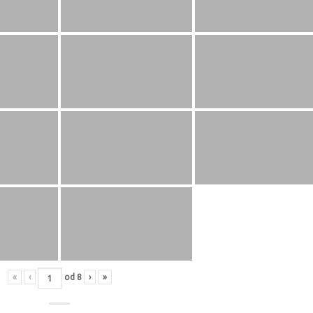
«
‹
od
8
›
»