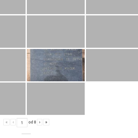
«
‹
od
8
›
»