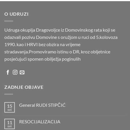
O UDRUZI
Udruga okuplja Dragovoljce iz Domovinskog rata koji se
odazvali pozivu Domovine s oružjom u ruci od 5.kolovoza
1990. kao i HRVI bez obzira na vrijeme
stradavanja.Promoviramo istinu o DR, kroz obljetnice
posjećujući spomen obilježja poginulih
ZADNJE OBJAVE
General RUDI STIPČIĆ
15
svi
Nema
komentara
na
RESOCIJALIZACIJA
11
General
RUDI
svi
Nema
STIPČIĆ