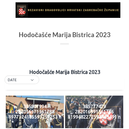
Skip
to
content
Hodočašće Marija Bistrica 2023
Hodočašće Marija Bistrica 2023
DATE
385807994
385777429
282016171361788
282016391361766
8977124105593251253 n
8199482272597463491 n