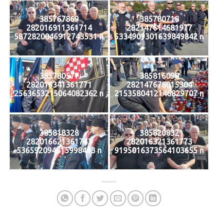
385767869
385780718
282016911361714
282147614681977
5872820046912743531 n
5334909301639849842 n
385780577
385816098
282016341361771
282147678015304
2563653215064082362 n
2153580412146829707 n
385818328
385820832
282016621361743
282016321361773
536592094315998493 n
9195016373564103655 n