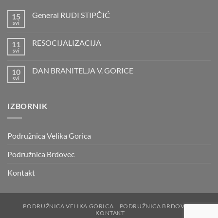
General RUDI STIPČIĆ
15
svi
Nema
komentara
na
RESOCIJALIZACIJA
11
General
RUDI
svi
Nema
STIPČIĆ
komentara
na
DAN BRANITELJA V. GORICE
10
RESOCIJALIZACIJA
svi
Nema
komentara
na
DAN
IZBORNIK
BRANITELJA
V.
GORICE
Podružnica Velika Gorica
Podružnica Brdovec
Kontakt
PODRUŽNICA VELIKA GORICA
PODRUŽNICA BRDOVEC
KONTAKT