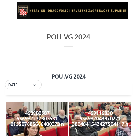
Skip
to
content
POU .VG 2024
POU .VG 2024
DATE
468980587
469116050
556982277303531
556982043970221
815507685666400373 n
3804641542427504117 n