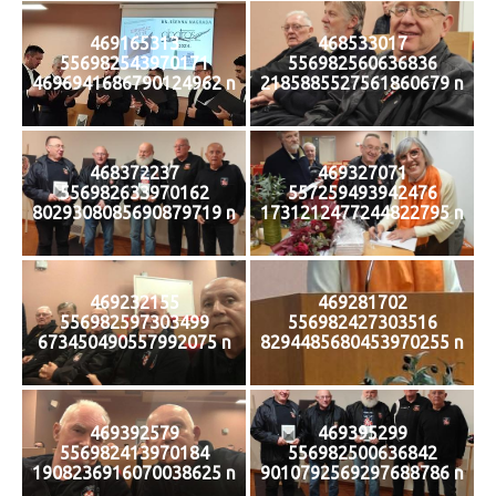
469165313
468533017
556982543970171
556982560636836
4696941686790124962 n
2185885527561860679 n
468372237
469327071
556982633970162
557259493942476
8029308085690879719 n
1731212477244822795 n
469232155
469281702
556982597303499
556982427303516
673450490557992075 n
8294485680453970255 n
469392579
469395299
556982413970184
556982500636842
1908236916070038625 n
9010792569297688786 n