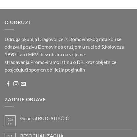
O UDRUZI
Udruga okuplja Dragovoljce iz Domovinskog rata koji se
odazvali pozivu Domovine s oružjom u ruci od 5.kolovoza
1990. kao i HRVI bez obzira na vrijeme
stradavanja.Promoviramo istinu o DR, kroz obljetnice
posjećujući spomen obilježja poginulih
ZADNJE OBJAVE
General RUDI STIPČIĆ
15
svi
Nema
komentara
na
RESOCIJALIZACIJA
11
General