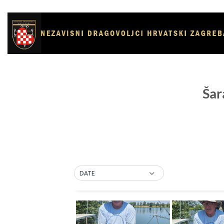
Skip
to
content
Šar
DATE