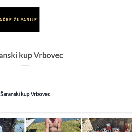
NASLOVNICA
O UDRUZI
VIJESTI
GALE
anski kup Vrbovec
Šaranski kup Vrbovec