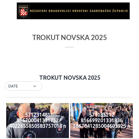
Skip
to
content
TROKUT NOVSKA 2025
TROKUT NOVSKA 2025
DATE
571231481
571135212
816700041331752
816699201331836
4022655850583757018 n
5867041285004603925 n