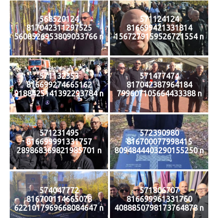
568520124
571124124
817042311297525
816699421331814
5608526953809033766 n
1567279159526721554 n
571132353
571477474
816699274665162
817042387964184
9188425141392293784 n
799607105664433388 n
571231495
572390980
816699991331757
816700077998415
289868369821985701 n
8094844403290155250 n
574047772
571806707
816700114665078
816699961331760
6221017969668084647 n
4088850798173764878 n