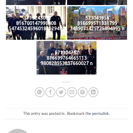
571324300
573043956
816700147998408
816699571331799
5474532459601891294 n
3489071425725894995 n
571304752
816699764665113
980828553837660027 n
This entry was posted in . Bookmark the
permalink
.