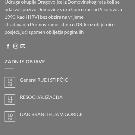
Udruga okuplja Dragovoljce iz Domovinskog rata koji se
odazvali pozivu Domovine s oružjom u ruci od 5.kolovoza
1990. kao i HRVI bez obzira na vrijeme
stradavanja.Promoviramo istinu o DR, kroz obljetnice
posjećujući spomen obilježja poginulih
ZADNJE OBJAVE
General RUDI STIPČIĆ
15
svi
Nema
komentara
na
RESOCIJALIZACIJA
11
General
RUDI
svi
Nema
STIPČIĆ
komentara
na
DAN BRANITELJA V. GORICE
10
RESOCIJALIZACIJA
svi
Nema
komentara
na
DAN